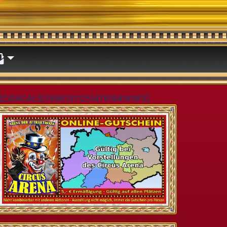
[CIDACALS[7696131125147916#1#1#1]]