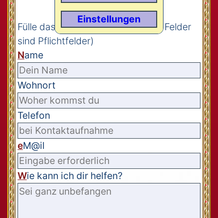
Einstellungen
Fülle das Formular aus (
M
arkierte Felder
sind Pflichtfelder)
N
ame
Wohnort
Telefon
e
M@il
W
ie kann ich dir helfen?