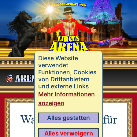
Diese Website
verwendet
Funktionen, Cookies
MENÜ
von Drittanbietern
und externe Links
Mehr Informationen
anzeigen
Was können wir für
Alles gestatten
Sie tun?
Alles verweigern