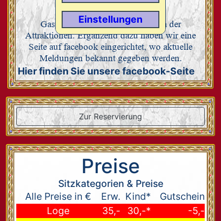
Hier finden Sie die aktuellen
Einstellungen
Gastspielinformationen zur Arena der
Attraktionen. Ergänzend dazu haben wir eine
Seite auf facebook eingerichtet, wo aktuelle
Meldungen bekannt gegeben werden.
Hier finden Sie unsere facebook-Seite
Zur Reservierung
Preise
Sitzkategorien & Preise
Alle Preise in €
Erw.
Kind*
Gutschein
Loge
35,-
30,-*
-5,-