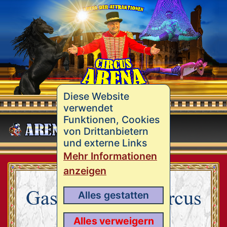
Diese Website
verwendet
Funktionen, Cookies
MENÜ
von Drittanbietern
und externe Links
Mehr Informationen
anzeigen
Gastspiele des Circus
Alles gestatten
Arena
Alles verweigern